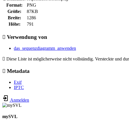
Format:
PNG
Größe:
87KB
Breite:
1286
Höhe:
791
Verwendung von
das_sequenzdiagramm_anwenden
Diese Liste ist möglicherweise nicht vollständig. Versteckte und du
Metadata
Exif
IPTC
Anmelden
mySVL