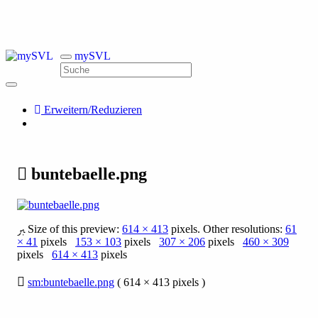
mySVL
Erweitern/Reduzieren
buntebaelle.png
Size of this preview:
614 × 413
pixels. Other resolutions:
61
× 41
pixels
153 × 103
pixels
307 × 206
pixels
460 × 309
pixels
614 × 413
pixels
sm:buntebaelle.png
( 614 × 413 pixels )