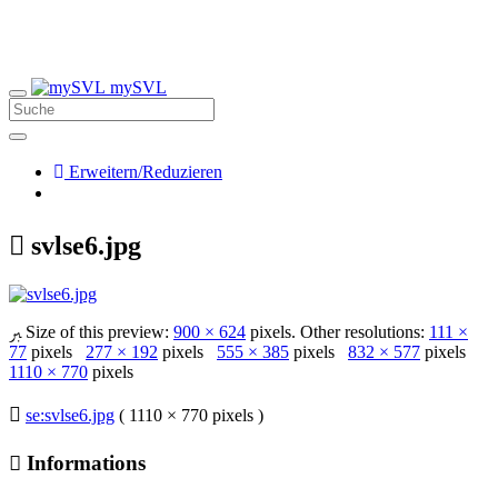
mySVL
Erweitern/Reduzieren
svlse6.jpg
Size of this preview:
900 × 624
pixels. Other resolutions:
111 ×
77
pixels
277 × 192
pixels
555 × 385
pixels
832 × 577
pixels
1110 × 770
pixels
se:svlse6.jpg
( 1110 × 770 pixels )
Informations