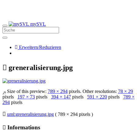
mySVL
Erweitern/Reduzieren
greneralisierung.jpg
Size of this preview:
789 × 294
pixels. Other resolutions:
78 × 29
pixels
197 × 73
pixels
394 × 147
pixels
591 × 220
pixels
789 ×
294
pixels
uml:greneralisierung.jpg
( 789 × 294 pixels )
Informations