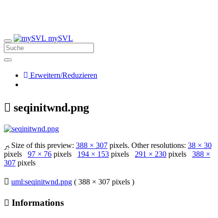
mySVL
Erweitern/Reduzieren
seqinitwnd.png
Size of this preview:
388 × 307
pixels. Other resolutions:
38 × 30
pixels
97 × 76
pixels
194 × 153
pixels
291 × 230
pixels
388 ×
307
pixels
uml:seqinitwnd.png
( 388 × 307 pixels )
Informations