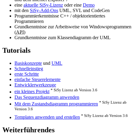
eine
aktuelle SiSy-Lizenz
oder eine
Demo
mit den
SiSy-Add-Ons
UML, SVL und CodeGen
Programmierkenntnisse C++ / objektorientiertes
Programmieren
Grundkenntnisse zur Arbeitsweise von Windowsprogrammen
(
API
)
Grundkenntnisse zum Klassendiagramm der UML
Tutorials
Basiskonzepte
und
UML
Schnelleinstieg
erste Schritte
einfache Steuerelemente
Entwicklerwerkzeuge
* SiSy Lizenz ab Version 3.6
ein kleines Projekt
Das Sequenzdiagramm anwenden
* SiSy Lizenz ab
Mit dem Zustandsdiagramm programmieren
Version 3.6
* SiSy Lizenz ab Version 3.6
Templates anwenden und erstellen
Weiterführendes