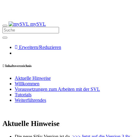
mySVL
Erweitern/Reduzieren
Inhaltsverzeichnis
Aktuelle Hinweise
Willkommen
Voraussetzungen zum Arbeiten mit der SVL
Tutorials
Weiterführendes
Aktuelle Hinweise
Die neue SiSy Version ist da.
>>> Jetzt auf die Version 3.8x